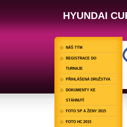
HYUNDAI CU
NÁŠ TÝM
REGISTRACE DO
TURNAJE
PŘIHLÁŠENÁ DRUŽSTVA
DOKUMENTY KE
STÁHNUTÍ
FOTO SP A ŽENY 2015
FOTO HC 2015