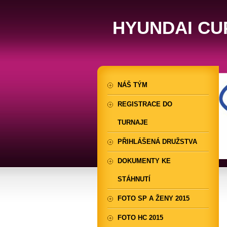
HYUNDAI CU
NÁŠ TÝM
REGISTRACE DO
TURNAJE
PŘIHLÁŠENÁ DRUŽSTVA
DOKUMENTY KE
STÁHNUTÍ
FOTO SP A ŽENY 2015
FOTO HC 2015