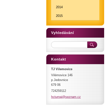
2014
2015
Vyhledávání
Kontakt
TJ Vilemovice
Vilémovice 146
p.Jedovnice
679 06
724259112
hcturnaj
@seznam.
cz