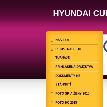
HYUNDAI CU
NÁŠ TÝM
REGISTRACE DO
TURNAJE
PŘIHLÁŠENÁ DRUŽSTVA
DOKUMENTY KE
STÁHNUTÍ
FOTO SP A ŽENY 2015
FOTO HC 2015