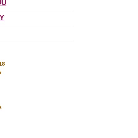
JŮ
Y
18
A
A