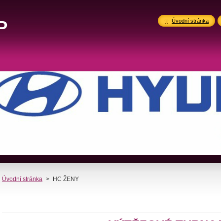
P
Úvodní stránka
Úvodní stránka
>
HC ŽENY