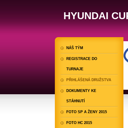
HYUNDAI CU
NÁŠ TÝM
REGISTRACE DO
TURNAJE
PŘIHLÁŠENÁ DRUŽSTVA
DOKUMENTY KE
STÁHNUTÍ
FOTO SP A ŽENY 2015
FOTO HC 2015