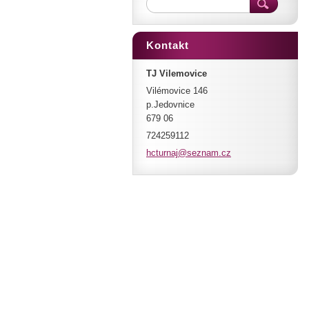
Kontakt
TJ Vilemovice
Vilémovice 146
p.Jedovnice
679 06
724259112
hcturnaj
@seznam.
cz