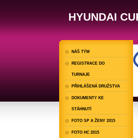
HYUNDAI CU
NÁŠ TÝM
REGISTRACE DO
TURNAJE
PŘIHLÁŠENÁ DRUŽSTVA
DOKUMENTY KE
STÁHNUTÍ
FOTO SP A ŽENY 2015
FOTO HC 2015