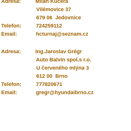
Adresa: Milan Kučera
Vilémovice 37
679 06 Jedovnice
Telefon: 724259112
Email: hcturnaj@seznam.cz
Adresa: Ing.Jaroslav Grégr
Auto Balvin spol.s r.o.
U červeného mlýna 3
612 00 Brno
Telefon: 777820671
Email: gregr@hyundaibrno.cz