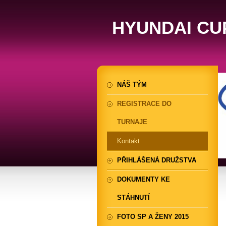
HYUNDAI CU
NÁŠ TÝM
REGISTRACE DO
TURNAJE
Kontakt
PŘIHLÁŠENÁ DRUŽSTVA
DOKUMENTY KE
STÁHNUTÍ
FOTO SP A ŽENY 2015