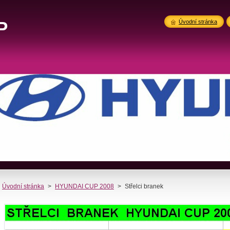
P
Úvodní stránka
Úvodní stránka
>
HYUNDAI CUP 2008
>
Střelci branek