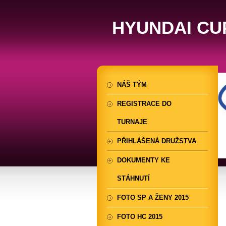
HYUNDAI CU
NÁŠ TÝM
REGISTRACE DO
TURNAJE
PŘIHLÁŠENÁ DRUŽSTVA
DOKUMENTY KE
STÁHNUTÍ
FOTO SP A ŽENY 2015
FOTO HC 2015