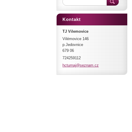
Kontakt
TJ Vilemovice
Vilémovice 146
p.Jedovnice
679 06
724259112
hcturnaj
@seznam.
cz