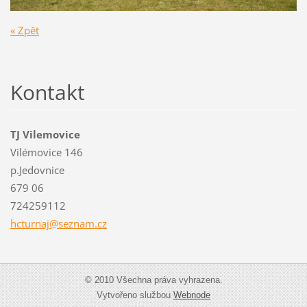
« Zpět
Kontakt
TJ Vilemovice
Vilémovice 146
p.Jedovnice
679 06
724259112
hcturnaj
@seznam.
cz
© 2010 Všechna práva vyhrazena.
Vytvořeno službou
Webnode