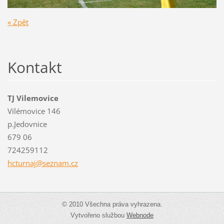
« Zpět
Kontakt
TJ Vilemovice
Vilémovice 146
p.Jedovnice
679 06
724259112
hcturnaj
@seznam.
cz
© 2010 Všechna práva vyhrazena.
Vytvořeno službou
Webnode