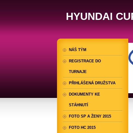
HYUNDAI CU
NÁŠ TÝM
REGISTRACE DO
TURNAJE
PŘIHLÁŠENÁ DRUŽSTVA
DOKUMENTY KE
STÁHNUTÍ
FOTO SP A ŽENY 2015
FOTO HC 2015