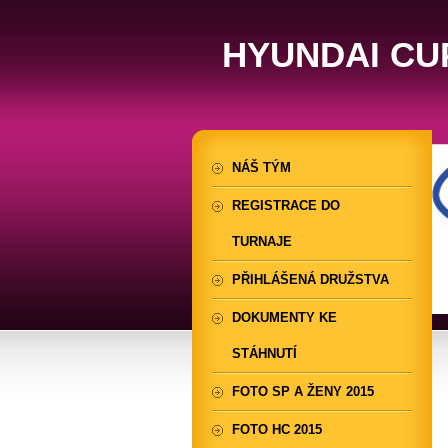
HYUNDAI CU
NÁŠ TÝM
REGISTRACE DO
TURNAJE
PŘIHLÁŠENÁ DRUŽSTVA
DOKUMENTY KE
STÁHNUTÍ
FOTO SP A ŽENY 2015
FOTO HC 2015