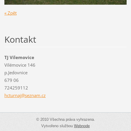
« Zpět
Kontakt
TJ Vilemovice
Vilémovice 146
p.Jedovnice
679 06
724259112
hcturnaj
@seznam.
cz
© 2010 Všechna práva vyhrazena.
Vytvořeno službou
Webnode